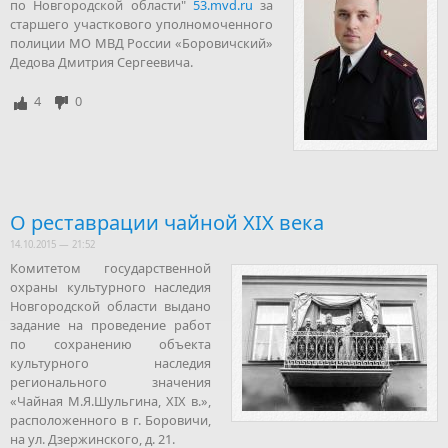
по Новгородской области"
53.mvd.ru
за
старшего участкового уполномоченного
полиции МО МВД России «Боровичский»
Дедова Дмитрия Сергеевича.
4
0
О реставрации чайной XIX века
14.10.2015 — 21:52
Комитетом государственной
охраны культурного наследия
Новгородской области выдано
задание на проведение работ
по сохранению объекта
культурного наследия
регионального значения
«Чайная М.Я.Шульгина, XIX в.»,
расположенного в г. Боровичи,
на ул. Дзержинского, д. 21.