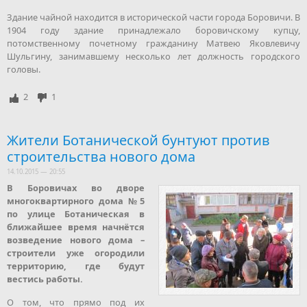
Здание чайной находится в исторической части города Боровичи. В
1904 году здание принадлежало боровичскому купцу,
потомственному почетному гражданину Матвею Яковлевичу
Шульгину, занимавшему несколько лет должность городского
головы.
2
1
Жители Ботанической бунтуют против
строительства нового дома
14.10.2015 — 20:55
В Боровичах во дворе
многоквартирного дома №5
по улице Ботаническая в
ближайшее время начнётся
возведение нового дома –
строители уже огородили
территорию, где будут
вестись работы.
О том, что прямо под их