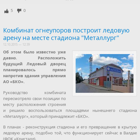
5
0
Комбинат огнеупоров построит ледовую
арену на месте стадиона "Металлург"
12.10.2015 — 12:39
Об этом было известно уже
давно. Расположить
будущий Ледовый дворец
планировалось прямо
напротив здания управления
АО «БКО».
Руководство комбината
пересмотрело свои позиции по
месту расположения строения
и решило воспользоваться площадями нынешнего стадиона
«Металлург», который принадлежит «БКО».
В планах - реконструкция стадиона и его превращение в крытую
ледовую арену, подобно той, что функционирует сейчас в Валдае
(ФОК «Кристалл).