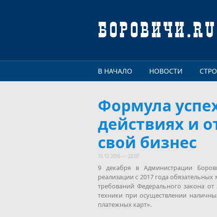
Перейти к основному содержанию
В НАЧАЛО
НОВОСТИ
СТР
Формула успе
действиях и о
свой бизнес
15.12.2016 — 22:07
9 декабря в Администрации Боро
реализации с 2017 года обязательных
требований Федерального закона от 
техники при осуществлении наличных
платежных карт».