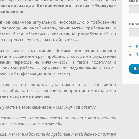
Имя 
 автоматизации Внедренческого центра «Формула»
ихайловича
.
тников семинара актуальную информацию о требованиях
Пар
х перехода на онлайн-кассы, технических требованиях к
атели были обеспечены специально разработанной ВЦ
о вопросам перехода на онлайн-кассы».
Р
сыщенным по содержанию. Помимо освещения основной
З
изации обозначил круг проблем, с которыми слушателям
лении перехода на онлайн-кассы, а также поделился с
им опытом работы «Формулы» по подключению к ЕГАИС
рованной информационной системе).
ветил на все вопросы участников и от себя лично
неса обращаться за решением вопроса автоматизации и
ванные сервисные центры.
участие в этом семинаре?» И.М. Жучков ответил:
ители системы торговли просто не знают, с чего начинать
реть все нюансы этого перехода.
кая. Мы хотим донести до представителей бизнес-структур