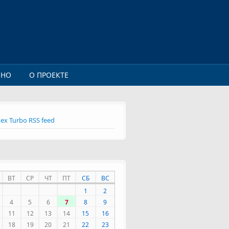
ИНО
О ПРОЕКТЕ
ex Turbo RSS feed
ВТ
СР
ЧТ
ПТ
СБ
ВС
1
2
4
5
6
7
8
9
11
12
13
14
15
16
18
19
20
21
22
23