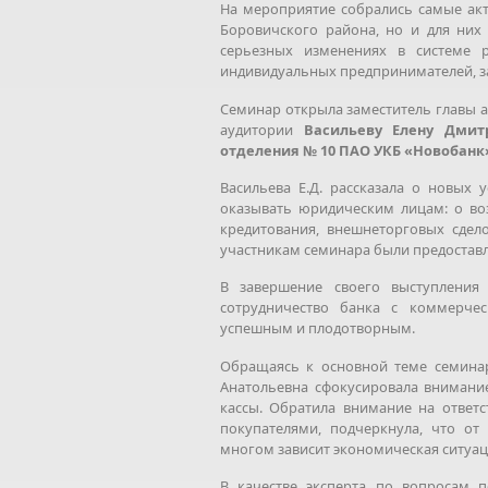
На мероприятие собрались самые акт
Боровичского района, но и для них 
серьезных изменениях в системе р
индивидуальных предпринимателей, за
Семинар открыла заместитель главы 
аудитории
Васильеву Елену Дмитр
отделения № 10 ПАО УКБ «Новобанк»
Васильева Е.Д. рассказала о новых 
оказывать юридическим лицам: о воз
кредитования, внешнеторговых сдело
участникам семинара были предостав
В завершение своего выступления
сотрудничество банка с коммерче
успешным и плодотворным.
Обращаясь к основной теме семинар
Анатольевна сфокусировала внимание
кассы. Обратила внимание на ответс
покупателями, подчеркнула, что от
многом зависит экономическая ситуаци
В качестве эксперта по вопросам п