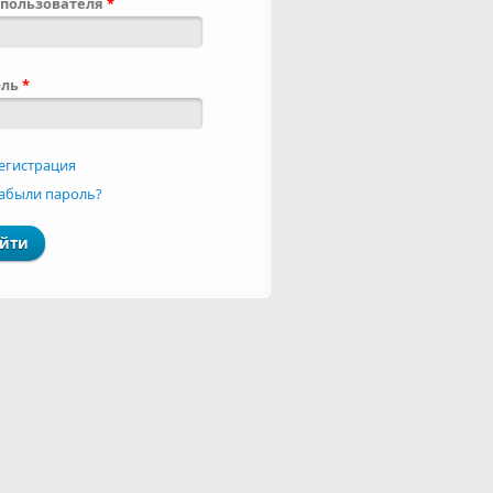
пользователя
*
оль
*
егистрация
абыли пароль?