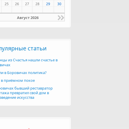
25
26
27
28
29
30
Август 2026
пулярные статьи
нцы из Счастья нашли счастье в
вичах
 ли в Боровичах политика?
 в приёмном покое
ровичах бывший реставратор
тажа превратил свой дом в
зведение искусства