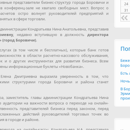
ивные представители бизнес-структур города Боровичи и
24
в конференц-зале не хватало свободных мест. Вопрос о
31
асчетов остро волнует руководителей предприятий и
нятых в сфере торговли.
администрации Кондратьева Нина Анатольевна, представив
иевну,
недавно вступившую в должность
директора
 (город Боровичи)
.
По
услугах (в том числе и бесплатных), которые банк готов
можностях в области расчетно-кассового обслуживания,
Беже
к и о других инструментах для развития бизнеса. Всем
Боро
лены информационные буклеты «Новобанка».
Есть
 Елена Дмитриевна выразила уверенность в том, что
Ночь
скими структурами города Боровичи и района станет
В Бо
Эрми
а, заместитель главы администрации Кондратьева Нина
прои
 аудитории на важности вопроса о переходе на онлайн-
твенность представителей бизнеса перед законом, перед
 слаженных действий руководителей торговых точек во
я в городе и районе.
ерехода на онлайн-кассы Кондратьева Н.А. представила