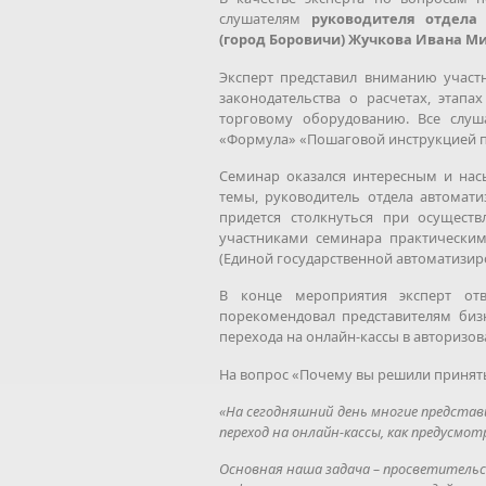
слушателям
руководителя отдела
(город Боровичи) Жучкова Ивана М
Эксперт представил вниманию учас
законодательства о расчетах, этапа
торговому оборудованию. Все слуш
«Формула» «Пошаговой инструкцией п
Семинар оказался интересным и на
темы, руководитель отдела автомат
придется столкнуться при осуществ
участниками семинара практическ
(Единой государственной автоматизи
В конце мероприятия эксперт от
порекомендовал представителям биз
перехода на онлайн-кассы в авторизо
На вопрос «Почему вы решили принять 
«На сегодняшний день многие представ
переход на онлайн-кассы, как предусмот
Основная наша задача – просветительс