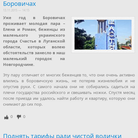
Боровичах
13.11.2015 — 14:15
Уже год в Боровичах
проживает молодая пара –
Елена и Роман, беженцы из
маленького украинского
города Счастье в Луганской
области, которых волею
обстоятельств занесло в наш
маленький городок на
Новгородчине.
Эту пару отличает от многих беженцев то, что они очень активно
влились в боровичскую жизнь, не потеряв жизнелюбия и не
опустив руки. С самого начала они не собирались садиться на
плечи государства российского и свешивать ножки. Спустя месяц
после приезда им удалось найти работу и квартиру, которую они
снимают до сих пор.
0
0
Поднять тарифы ради чистой водички